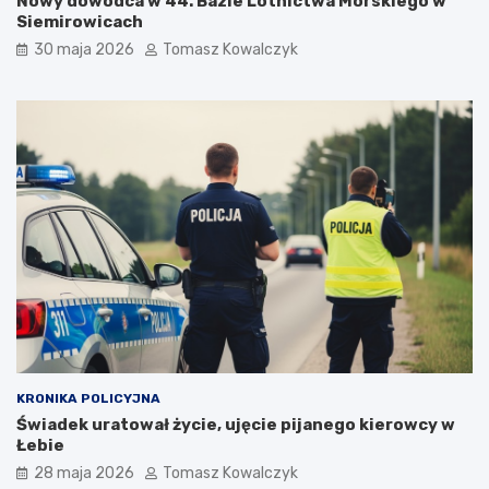
Nowy dowódca w 44. Bazie Lotnictwa Morskiego w
Siemirowicach
30 maja 2026
Tomasz Kowalczyk
KRONIKA POLICYJNA
Świadek uratował życie, ujęcie pijanego kierowcy w
Łebie
28 maja 2026
Tomasz Kowalczyk