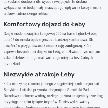
pozostanie dostępna dla wypoczywających. Te drobne
wyłączenia nie będą miały znaczącego wpływu na korzystanie z
uroków nadmorskiego relaksu.
Komfortowy dojazd do Łeby
Dzięki modernizacji linii kolejowej 229 na trasie Lębork–Łeba,
podróż do miasta będzie jeszcze bardziej komfortowa. Dla
pasażerów przygotowano
komunikację zastępczą
, która
zapewni bezpośredni dojazd do Łeby, umożliwiając tym samym
zakup biletów do tego malowniczego miejsca bez żadnych
przeszkód.
Niezwykłe atrakcje Łeby
Łeba cieszy się renomą jednego z najpiękniejszych miejsc nad
Bałtykiem. Unikalna przyroda, obejmująca Słowiński Park
Narodowy, ruchome wydmy, rozległe jeziora i majestatyczne lasy,
przyciąga co roku tysiące turystów. Te niezwykłe walory
przyrodnicze i krajobrazowe sprawiają, że miasto jest idealnym