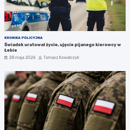
KRONIKA POLICYJNA
Świadek uratował życie, ujęcie pijanego kierowcy w
Łebie
28 maja 2026
Tomasz Kowalczyk