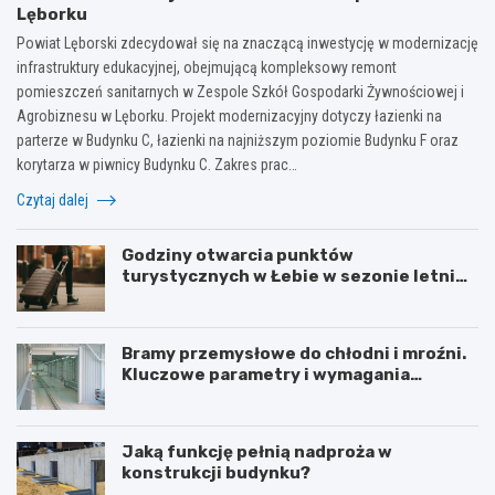
Lęborku
Powiat Lęborski zdecydował się na znaczącą inwestycję w modernizację
infrastruktury edukacyjnej, obejmującą kompleksowy remont
pomieszczeń sanitarnych w Zespole Szkół Gospodarki Żywnościowej i
Agrobiznesu w Lęborku. Projekt modernizacyjny dotyczy łazienki na
parterze w Budynku C, łazienki na najniższym poziomie Budynku F oraz
korytarza w piwnicy Budynku C. Zakres prac…
Czytaj dalej
Godziny otwarcia punktów
turystycznych w Łebie w sezonie letnim
i zimowym
Bramy przemysłowe do chłodni i mroźni.
Kluczowe parametry i wymagania
izolacyjne
Jaką funkcję pełnią nadproża w
konstrukcji budynku?