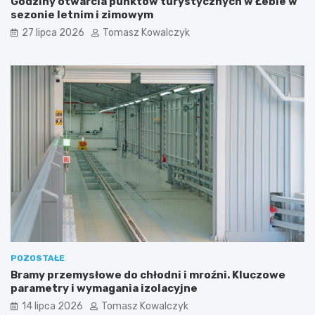
Godziny otwarcia punktów turystycznych w Łebie w
sezonie letnim i zimowym
27 lipca 2026
Tomasz Kowalczyk
POZOSTAŁE
Bramy przemysłowe do chłodni i mroźni. Kluczowe
parametry i wymagania izolacyjne
14 lipca 2026
Tomasz Kowalczyk