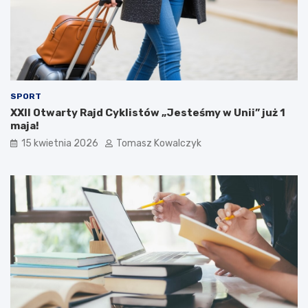
SPORT
XXII Otwarty Rajd Cyklistów „Jesteśmy w Unii” już 1
maja!
15 kwietnia 2026
Tomasz Kowalczyk