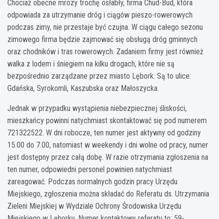
Chociaż obecne mrozy trochę osłabły, firma Chud-Bud, która
odpowiada za utrzymanie dróg i ciągów pieszo-rowerowych
podczas zimy, nie przestaje być czujna. W ciągu całego sezonu
zimowego firma będzie zajmować się obsługą dróg gminnych
oraz chodników i tras rowerowych. Zadaniem firmy jest również
walka z lodem i śniegiem na kilku drogach, które nie są
bezpośrednio zarządzane przez miasto Lębork. Są to ulice:
Gdańska, Syrokomli, Kaszubska oraz Małoszycka.
Jednak w przypadku wystąpienia niebezpiecznej śliskości,
mieszkańcy powinni natychmiast skontaktować się pod numerem
721322522. W dni robocze, ten numer jest aktywny od godziny
15.00 do 7.00, natomiast w weekendy i dni wolne od pracy, numer
jest dostępny przez całą dobę. W razie otrzymania zgłoszenia na
ten numer, odpowiedni personel powinien natychmiast
zareagować. Podczas normalnych godzin pracy Urzędu
Miejskiego, zgłoszenia można składać do Referatu ds. Utrzymania
Zieleni Miejskiej w Wydziale Ochrony Środowiska Urzędu
Miejskiego w Lęborku. Numer kontaktowy referatu to: 59-