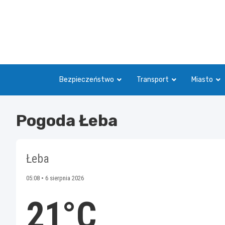
Skip
to
content
Bezpieczeństwo
Transport
Miasto
Pogoda Łeba
Łeba
05:08 • 6 sierpnia 2026
21°C