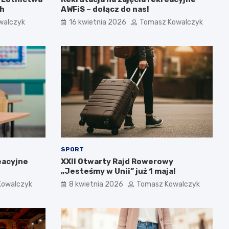
ch
AWFiS – dołącz do nas!
walczyk
16 kwietnia 2026
Tomasz Kowalczyk
SPORT
eacyjne
XXII Otwarty Rajd Rowerowy
„Jesteśmy w Unii” już 1 maja!
Kowalczyk
8 kwietnia 2026
Tomasz Kowalczyk