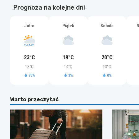
Prognoza na kolejne dni
Jutro
Piątek
Sobota
N
23°C
19°C
20°C
18°C
14°C
13°C
75%
3%
0%
Warto przeczytać