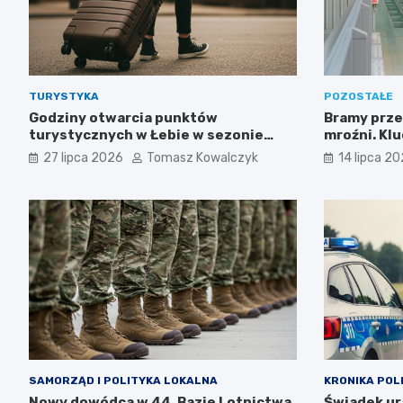
TURYSTYKA
POZOSTAŁE
Godziny otwarcia punktów
Bramy prze
turystycznych w Łebie w sezonie
mroźni. Kl
letnim i zimowym
wymagania 
27 lipca 2026
Tomasz Kowalczyk
14 lipca 2
SAMORZĄD I POLITYKA LOKALNA
KRONIKA POL
Nowy dowódca w 44. Bazie Lotnictwa
Świadek ura