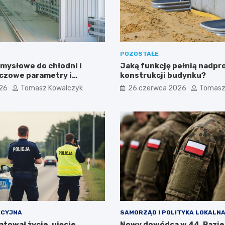
POZOSTAŁE
mysłowe do chłodni i
Jaką funkcję pełnią nadpr
uczowe parametry i
konstrukcji budynku?
izolacyjne
026
Tomasz Kowalczyk
26 czerwca 2026
Tomasz
ICYJNA
SAMORZĄD I POLITYKA LOKALN
tował życie, ujęcie
Nowy dowódca w 44. Bazie