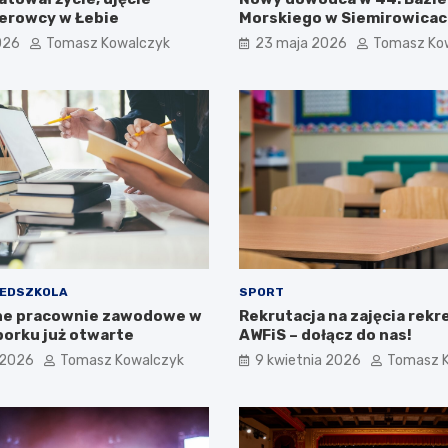
ierowcy w Łebie
Morskiego w Siemirowica
026
Tomasz Kowalczyk
23 maja 2026
Tomasz Ko
ZEDSZKOLA
SPORT
e pracownie zawodowe w
Rekrutacja na zajęcia rekr
borku już otwarte
AWFiS – dołącz do nas!
 2026
Tomasz Kowalczyk
9 kwietnia 2026
Tomasz 