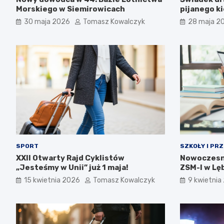
Morskiego w Siemirowicach
pijanego k
30 maja 2026
Tomasz Kowalczyk
28 maja 2
SPORT
SZKOŁY I PR
XXII Otwarty Rajd Cyklistów
Nowoczesn
„Jesteśmy w Unii” już 1 maja!
ZSM-I w Lę
15 kwietnia 2026
Tomasz Kowalczyk
9 kwietnia