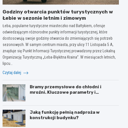
Godziny otwarcia punktów turystycznych w
Łebie w sezonie letnim i zimowym
Łeba, popularne turystyczne miasteczko nad Bałtykiem, oferuje
odwiedzającym różnorodne punkty informacji turystycznej, które
dostosowują swoje godziny otwarcia do zmieniających się potrzeb
sezonowych. W samym centrum miasta, przy ulicy 11 Listopada 5 A,
znajduje się Punkt Informacji Turystycznej prowadzony przez Lokalną
Organizację Turystyczną „Łeba-Błękitna Kraina”. W miesiącach letnich,
lipcu…
Czytaj dalej
Bramy przemysłowe do chłodni i
mroźni. Kluczowe parametry i
:00
9:00
10:00
11:00
12:00
wymagania izolacyjne
Jaką funkcję pełnią nadproża w
konstrukcji budynku?
1°C
23°C
24°C
26°C
26°C