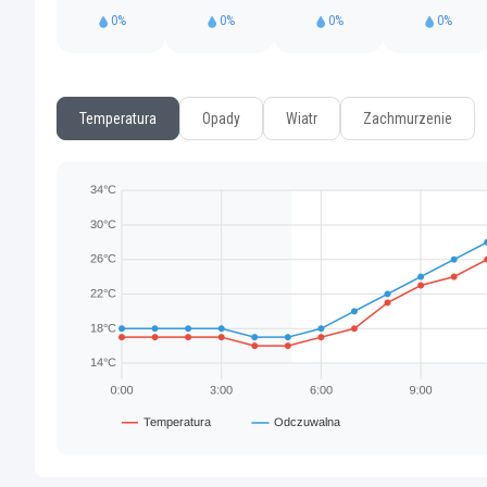
0%
0%
0%
0%
Temperatura
Opady
Wiatr
Zachmurzenie