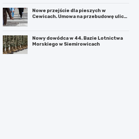
0%
0%
0%
0%
0%
Nowe przejście dla pieszych w
Cewicach. Umowa na przebudowę ulicy
Zielonej podpisana
Nowy dowódca w 44. Bazie Lotnictwa
Morskiego w Siemirowicach