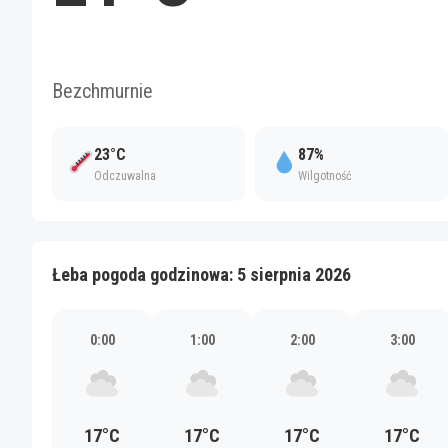
Bezchmurnie
23°C
87%
Odczuwalna
Wilgotność
Łeba pogoda godzinowa: 5 sierpnia 2026
0:00
1:00
2:00
3:00
17°C
17°C
17°C
17°C