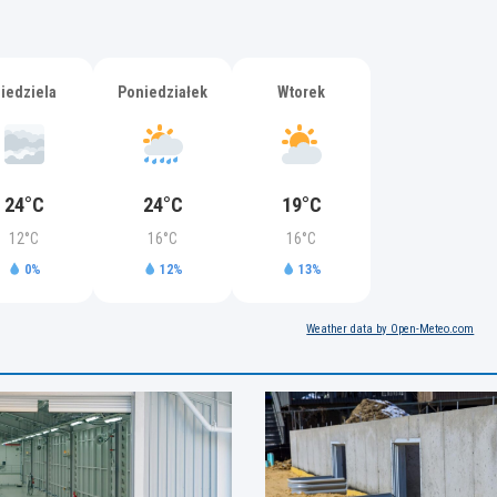
iedziela
Poniedziałek
Wtorek
24°C
24°C
19°C
12°C
16°C
16°C
0%
12%
13%
Weather data by Open-Meteo.com