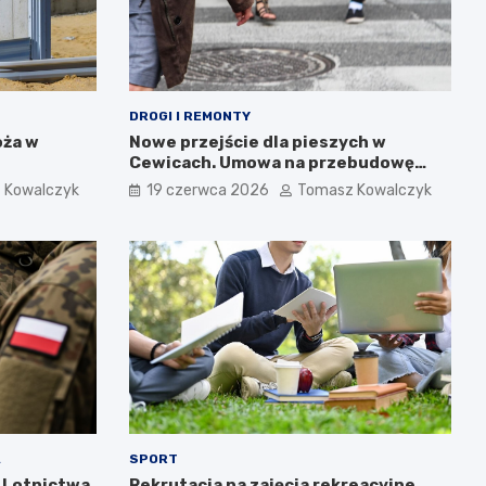
DROGI I REMONTY
oża w
Nowe przejście dla pieszych w
Cewicach. Umowa na przebudowę
ulicy Zielonej podpisana
 Kowalczyk
19 czerwca 2026
Tomasz Kowalczyk
A
SPORT
 Lotnictwa
Rekrutacja na zajęcia rekreacyjne