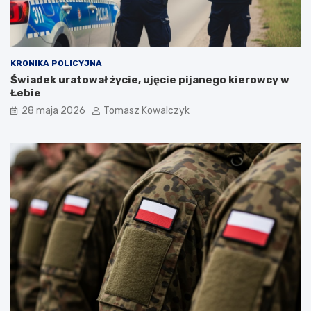
KRONIKA POLICYJNA
Świadek uratował życie, ujęcie pijanego kierowcy w
Łebie
28 maja 2026
Tomasz Kowalczyk