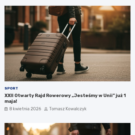
SPORT
XXII Otwarty Rajd Rowerowy „Jesteśmy w Unii” już 1
maja!
8 kwietnia 2026
Tomasz Kowalczyk