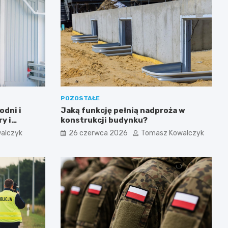
POZOSTAŁE
odni i
Jaką funkcję pełnią nadproża w
y i
konstrukcji budynku?
alczyk
26 czerwca 2026
Tomasz Kowalczyk