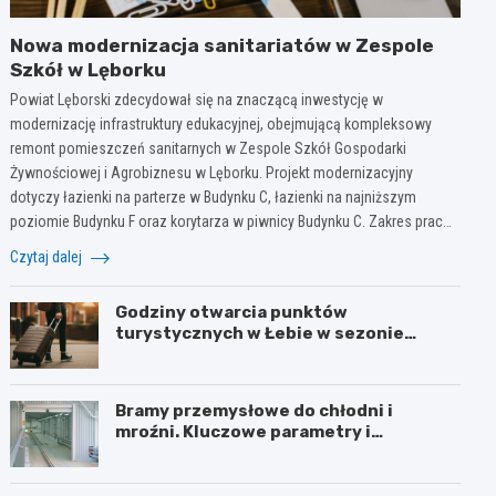
Nowa modernizacja sanitariatów w Zespole
Szkół w Lęborku
Powiat Lęborski zdecydował się na znaczącą inwestycję w
modernizację infrastruktury edukacyjnej, obejmującą kompleksowy
remont pomieszczeń sanitarnych w Zespole Szkół Gospodarki
Żywnościowej i Agrobiznesu w Lęborku. Projekt modernizacyjny
dotyczy łazienki na parterze w Budynku C, łazienki na najniższym
poziomie Budynku F oraz korytarza w piwnicy Budynku C. Zakres prac…
Czytaj dalej
Godziny otwarcia punktów
turystycznych w Łebie w sezonie
letnim i zimowym
Bramy przemysłowe do chłodni i
mroźni. Kluczowe parametry i
wymagania izolacyjne