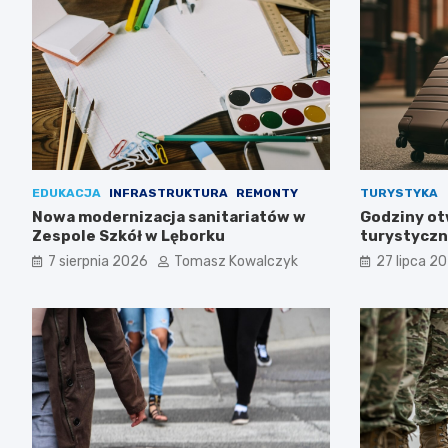
EDUKACJA
INFRASTRUKTURA
REMONTY
TURYSTYKA
Nowa modernizacja sanitariatów w
Godziny ot
Zespole Szkół w Lęborku
turystyczn
letnim i z
7 sierpnia 2026
Tomasz Kowalczyk
27 lipca 2