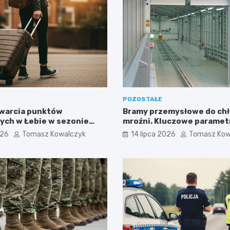
POZOSTAŁE
warcia punktów
Bramy przemysłowe do chł
ych w Łebie w sezonie
mroźni. Kluczowe parametr
imowym
wymagania izolacyjne
026
Tomasz Kowalczyk
14 lipca 2026
Tomasz Kow