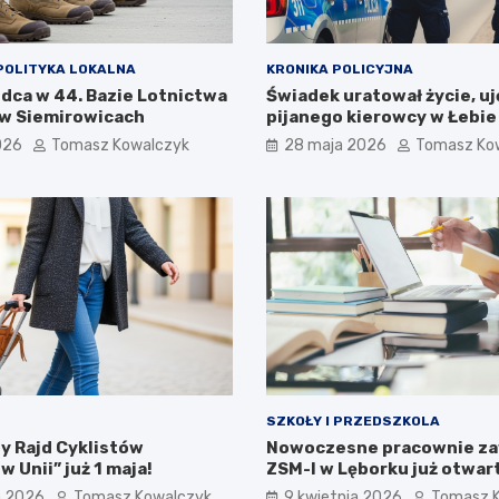
POLITYKA LOKALNA
KRONIKA POLICYJNA
ca w 44. Bazie Lotnictwa
Świadek uratował życie, uj
w Siemirowicach
pijanego kierowcy w Łebie
026
Tomasz Kowalczyk
28 maja 2026
Tomasz Ko
SZKOŁY I PRZEDSZKOLA
y Rajd Cyklistów
Nowoczesne pracownie z
 Unii” już 1 maja!
ZSM-I w Lęborku już otwar
a 2026
Tomasz Kowalczyk
9 kwietnia 2026
Tomasz 