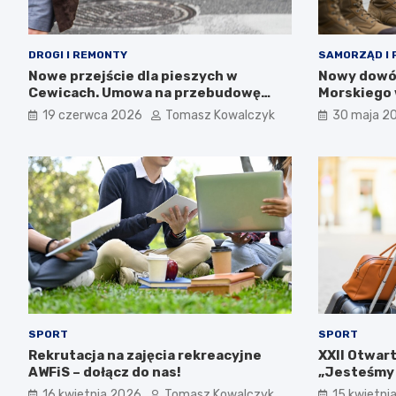
DROGI I REMONTY
SAMORZĄD I 
Nowe przejście dla pieszych w
Nowy dowód
Cewicach. Umowa na przebudowę
Morskiego 
ulicy Zielonej podpisana
19 czerwca 2026
Tomasz Kowalczyk
30 maja 2
SPORT
SPORT
Rekrutacja na zajęcia rekreacyjne
XXII Otwart
AWFiS – dołącz do nas!
„Jesteśmy w
16 kwietnia 2026
Tomasz Kowalczyk
15 kwietni