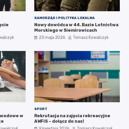
SAMORZĄD I POLITYKA LOKALNA
ęcie
Nowy dowódca w 44. Bazie Lotnictwa
Morskiego w Siemirowicach
walczyk
23 maja 2026
Tomasz Kowalczyk
SPORT
awodowe w
Rekrutacja na zajęcia rekreacyjne
te
AWFiS – dołącz do nas!
Kowalczyk
9 kwietnia 2026
Tomasz Kowalczyk