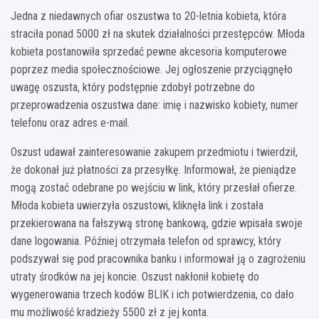
Jedna z niedawnych ofiar oszustwa to 20-letnia kobieta, która
straciła ponad 5000 zł na skutek działalności przestępców. Młoda
kobieta postanowiła sprzedać pewne akcesoria komputerowe
poprzez media społecznościowe. Jej ogłoszenie przyciągnęło
uwagę oszusta, który podstępnie zdobył potrzebne do
przeprowadzenia oszustwa dane: imię i nazwisko kobiety, numer
telefonu oraz adres e-mail.
Oszust udawał zainteresowanie zakupem przedmiotu i twierdził,
że dokonał już płatności za przesyłkę. Informował, że pieniądze
mogą zostać odebrane po wejściu w link, który przesłał ofierze.
Młoda kobieta uwierzyła oszustowi, kliknęła link i została
przekierowana na fałszywą stronę bankową, gdzie wpisała swoje
dane logowania. Później otrzymała telefon od sprawcy, który
podszywał się pod pracownika banku i informował ją o zagrożeniu
utraty środków na jej koncie. Oszust nakłonił kobietę do
wygenerowania trzech kodów BLIK i ich potwierdzenia, co dało
mu możliwość kradzieży 5500 zł z jej konta.