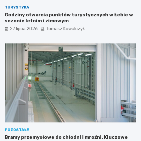
TURYSTYKA
Godziny otwarcia punktów turystycznych w Łebie w
sezonie letnim i zimowym
27 lipca 2026
Tomasz Kowalczyk
POZOSTAŁE
Bramy przemysłowe do chłodni i mroźni. Kluczowe