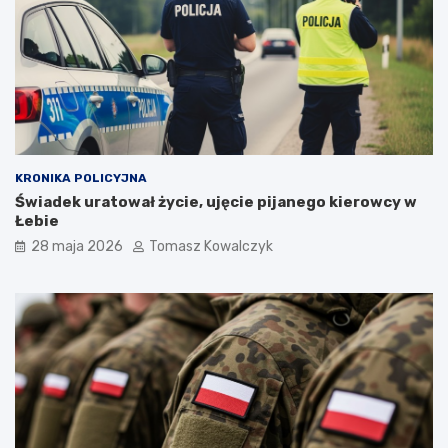
KRONIKA POLICYJNA
Świadek uratował życie, ujęcie pijanego kierowcy w
Łebie
28 maja 2026
Tomasz Kowalczyk