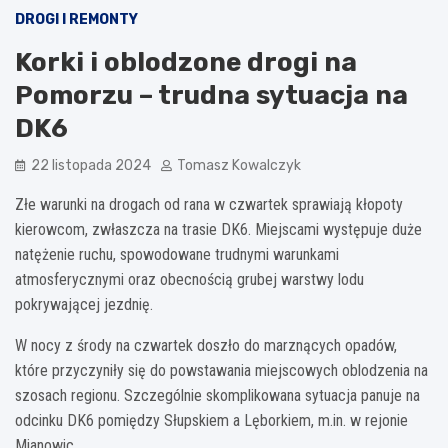
DROGI I REMONTY
Korki i oblodzone drogi na
Pomorzu – trudna sytuacja na
DK6
22 listopada 2024
Tomasz Kowalczyk
Złe warunki na drogach od rana w czwartek sprawiają kłopoty
kierowcom, zwłaszcza na trasie DK6. Miejscami występuje duże
natężenie ruchu, spowodowane trudnymi warunkami
atmosferycznymi oraz obecnością grubej warstwy lodu
pokrywającej jezdnię.
W nocy z środy na czwartek doszło do marznących opadów,
które przyczyniły się do powstawania miejscowych oblodzenia na
szosach regionu. Szczególnie skomplikowana sytuacja panuje na
odcinku DK6 pomiędzy Słupskiem a Lęborkiem, m.in. w rejonie
Mianowic.